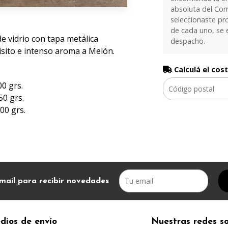
absoluta del Corr
seleccionaste pr
de cada uno, se 
de vidrio con tapa metálica
despacho.
uisito e intenso aroma a Melón.
Calculá el cos
00 grs.
50 grs.
00 grs.
mail para recibir novedades
dios de envío
Nuestras redes so