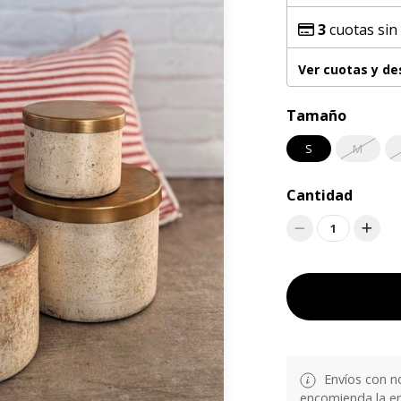
3
cuotas sin
Ver cuotas y d
Tamaño
S
M
Cantidad
1
Envíos con n
encomienda la en