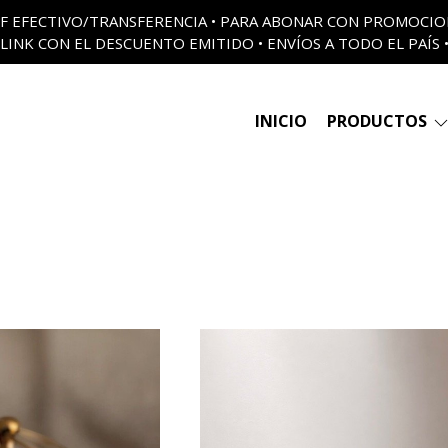
 OFF EFECTIVO/TRANSFERENCIA • PARA ABONAR CON PROMOCI
LINK CON EL DESCUENTO EMITIDO • ENVÍOS A TODO EL PAÍS 
INICIO
PRODUCTOS