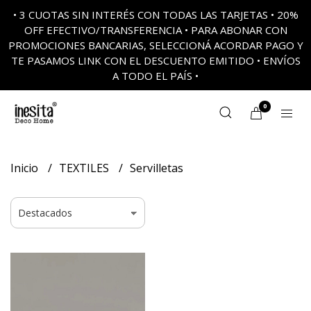
• 3 CUOTAS SIN INTERÉS CON TODAS LAS TARJETAS • 20%
OFF EFECTIVO/TRANSFERENCIA • PARA ABONAR CON
PROMOCIONES BANCARIAS, SELECCIONÁ ACORDAR PAGO Y
TE PASAMOS LINK CON EL DESCUENTO EMITIDO • ENVÍOS
A TODO EL PAÍS •
0
Inicio
TEXTILES
Servilletas