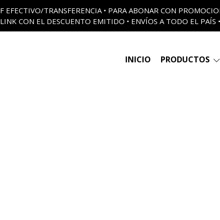
 OFF EFECTIVO/TRANSFERENCIA • PARA ABONAR CON PROMOCI
LINK CON EL DESCUENTO EMITIDO • ENVÍOS A TODO EL PAÍS 
INICIO
PRODUCTOS