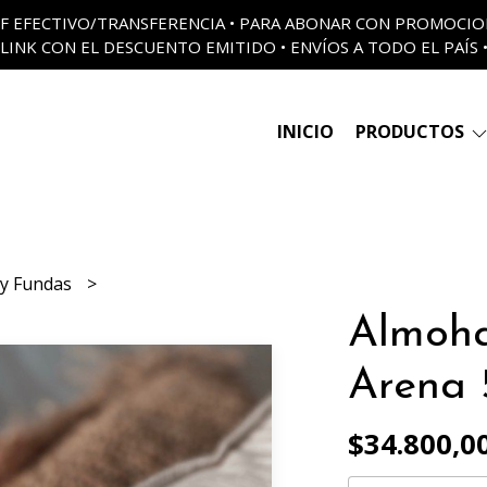
 OFF EFECTIVO/TRANSFERENCIA • PARA ABONAR CON PROMOCI
LINK CON EL DESCUENTO EMITIDO • ENVÍOS A TODO EL PAÍS 
INICIO
PRODUCTOS
y Fundas
Almoha
Arena 
$34.800,0