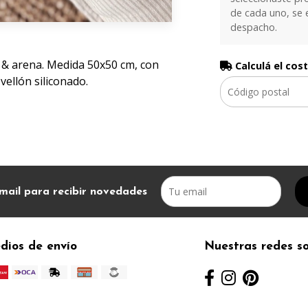
de cada uno, se 
despacho.
 & arena. Medida 50x50 cm, con
Calculá el cos
vellón siliconado.
mail para recibir novedades
dios de envío
Nuestras redes so