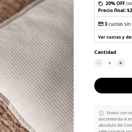
20% OFF
co
Precio final:
$2
3
cuotas sin
Ver cuotas y d
Cantidad
1
Envíos con n
encomienda la en
absoluta del Corr
seleccionaste pr