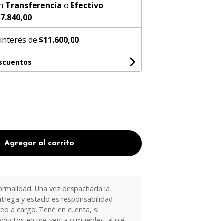
n
Transferencia
o
Efectivo
7.840,00
 interés de
$11.600,00
escuentos
Agregar al carrito
ormalidad. Una vez despachada la
trega y estado es responsabilidad
eo a cargo. Tené en cuenta, si
oductos en pre-venta o muebles, al pié