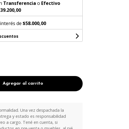
n
Transferencia
o
Efectivo
39.200,00
 interés de
$58.000,00
escuentos
Agregar al carrito
ormalidad. Una vez despachada la
trega y estado es responsabilidad
eo a cargo. Tené en cuenta, si
oductos en pre-venta o muebles, al pié