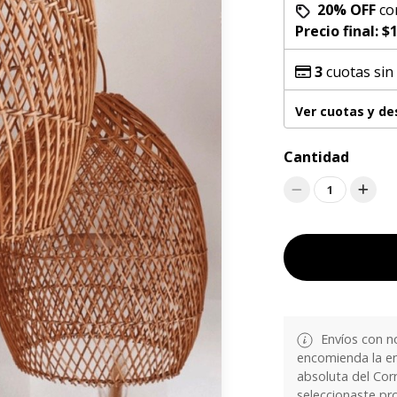
20% OFF
co
Precio final:
$1
3
cuotas sin
Ver cuotas y d
Cantidad
1
Envíos con n
encomienda la en
absoluta del Corr
seleccionaste pr